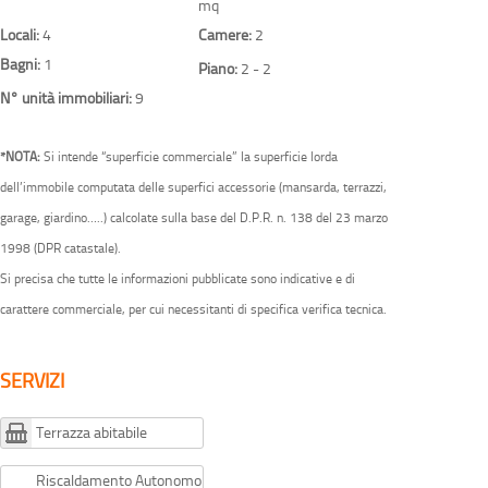
mq
Locali:
4
Camere:
2
Bagni:
1
Piano:
2 - 2
N° unità immobiliari:
9
*NOTA:
Si intende “superficie commerciale” la superficie lorda
dell’immobile computata delle superfici accessorie (mansarda, terrazzi,
garage, giardino…..) calcolate sulla base del D.P.R. n. 138 del 23 marzo
1998 (DPR catastale).
Si precisa che tutte le informazioni pubblicate sono indicative e di
carattere commerciale, per cui necessitanti di specifica verifica tecnica.
SERVIZI
Terrazza abitabile
Riscaldamento Autonomo