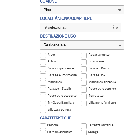
COMUNE
LOCALITÀ/ZONA/QUARTIERE
9 selezionati
DESTINAZIONE USO
Altro
Appartamento
Attico
Bifamiliare
Casa indipendente
Casale - Rustico
Garage Autorimessa
Garage Box
Mansarda
Mansarda abitabile
Palazzo - Stabile
Posto auto coperto
Posto auto scoperto
Terratetto
Tri-Quadrifamiliare
Villa monofamiliare
Villetta a schiera
CARATTERISTICHE
Balcone
Terrazza abitabile
Giardino esclusivo
Garage