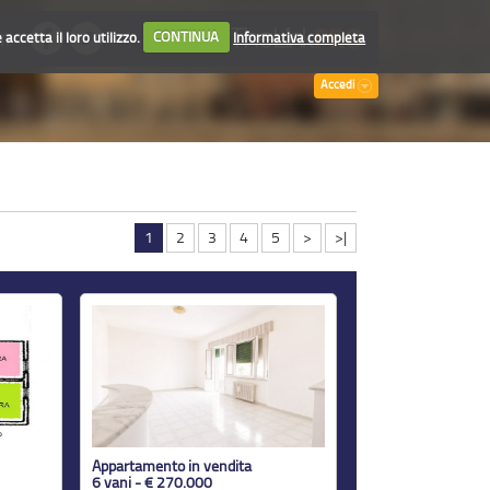
accetta il loro utilizzo.
CONTINUA
Informativa completa
TI
Accedi
1
2
3
4
5
>
>|
Appartamento in vendita
6 vani - € 270.000