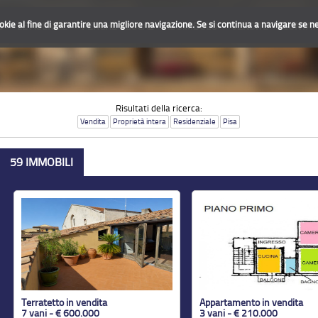
ookie al fine di garantire una migliore navigazione. Se si continua a navigare se ne 
O
LE AGENZIE
PERCHÈ GLOCAL
IL SIMBOLO
VENDITE
CONTAT
Risultati della ricerca:
Vendita
Proprietà intera
Residenziale
Pisa
59 IMMOBILI
Terratetto in vendita
Appartamento in vendita
7 vani - € 600.000
3 vani - € 210.000