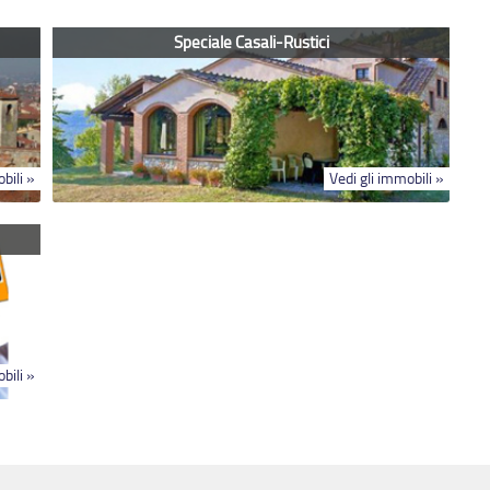
Speciale Casali-Rustici
bili »
Vedi gli immobili »
bili »