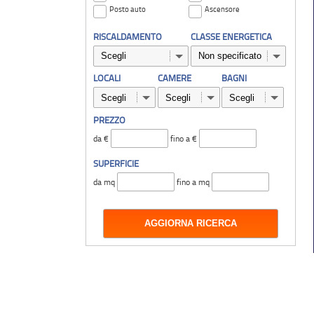
Posto auto
Ascensore
RISCALDAMENTO
CLASSE ENERGETICA
LOCALI
CAMERE
BAGNI
PREZZO
da €
fino a €
SUPERFICIE
da mq
fino a mq