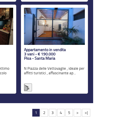
Appartamento in vendita
3 vani - € 190.000
Pisa - Santa Maria
n Piazza delle Vettovaglie , ideale per
colo
affitti turistici , affascinante ap...
1
2
3
4
5
>
>|