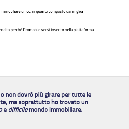
 immobiliare unico, in quanto composto dai migliori
endita perché l’immobile verrà inserito nella piattaforma
 non dovrò più girare per tutte le
oste, ma soprattutto ho trovato un
o
e
difficile
mondo immobiliare.
 vendita
Appartamento in vendita
00
2 vani - € 178.000