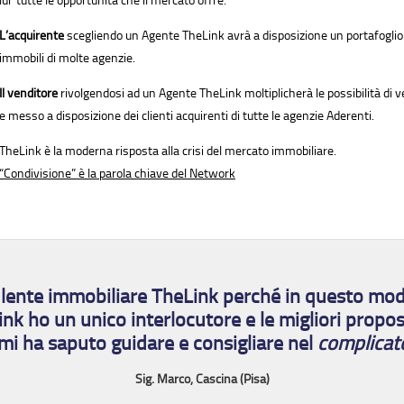
lui tutte le opportunità che il mercato offre.
L’acquirente
scegliendo un Agente TheLink avrà a disposizione un portafoglio
immobili di molte agenzie.
Il venditore
rivolgendosi ad un Agente TheLink moltiplicherà le possibilità di v
e messo a disposizione dei clienti acquirenti di tutte le agenzie Aderenti.
TheLink è la moderna risposta alla crisi del mercato immobiliare.
“Condivisione” è la parola chiave del Network
ulente immobiliare TheLink perché in questo modo
ink ho un unico interlocutore e le migliori prop
mi ha saputo guidare e consigliare nel
complicat
Sig. Marco, Cascina (Pisa)
endita
Terratetto in vendita
Appartamento in
.000
6 vani - € 235.000
5 vani - € 225.0