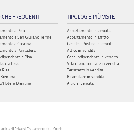
RCHE FREQUENTI
TIPOLOGIE PIÙ VISTE
in vendita
Appartamento in vendita
Bifamiliare in ve
.000
4 vani - € 228.000
6 vani - € 435.0
amento a Pisa
Appartamento in vendita
entro
Pisa - San Giusto
San Giuliano Ter
Metato
amento a San Giuliano Terme
Appartamento in affitto
amento a Cascina
Casale - Rustico in vendita
07/2026
Inserito il 09/07/2026
Inserito 3 giorni f
amento a Pontedera
Attico in vendita
ndipendente a Pisa
Casa indipendente in vendita
iare a Pisa
Villa monofamiliare in vendita
a Pisa
Terratetto in vendita
 Bientina
Bifamiliare in vendita
o/Hotel a Bientina
Altro in vendita
in vendita
Appartamento in vendita
Terratetto in ven
.000
4 vani - € 235.000
3 vani - € 180.0
iavola
Pisa - Cisanello
Pisa - Riglione
 fa
Inserito 6 giorni fa
Inserito il 19/06/
 societari
|
Privacy
|
Trattamento dati
|
Cookie