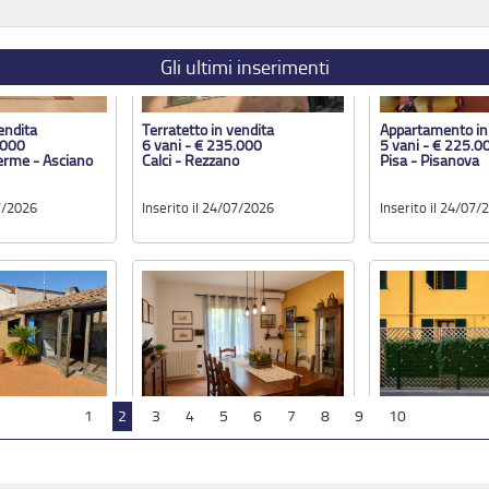
erme - Asciano
Calci - Rezzano
Pisa - Pisanova
07/2026
Inserito il 24/07/2026
Inserito il 24/07/
Gli ultimi inserimenti
endita
Villetta a schiera in vendita
Appartamento in
.000
6 vani - € 365.000
2 vani - € 135.0
aria
Calci - La Corte
Pisa - Barbaricin
07/2026
Inserito il 15/07/2026
Inserito il 14/07/
1
2
3
4
5
6
7
8
9
10