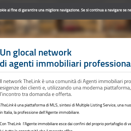
ookie al fine di garantire una migliore navigazione. Se si continua a navigare se ne 
O
LE AGENZIE
PERCHÈ GLOCAL
IL SIMBOLO
VENDITE
CONTAT
Un
glocal network
di agenti immobiliari professiona
Il network TheLink è una comunità di Agenti immobiliari pro
esigenze dei clienti e, utilizzando una moderna piattaform
l’incontro tra domanda e offerta.
TheLink
è una piattaforma di MLS, sintesi di Multiple Listing Service, una n
in Italia, la professione dell'Agente immobiliare.
nte immobiliare esce dai confini del proprio portafoglio di venditori e acquirenti e affianca il cliente selezionando per