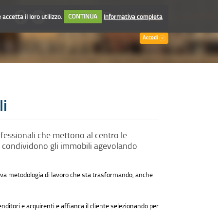
accetta il loro utilizzo.
CONTINUA
Informativa completa
TI
Accedi
li
fessionali che mettono al centro le
a, condividono gli immobili agevolando
uova metodologia di lavoro che sta trasformando, anche