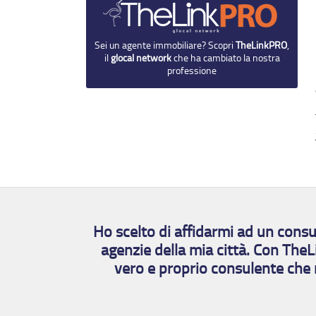
Sei un agente immobiliare? Scopri
TheLinkPRO
,
il
glocal network
che ha cambiato la nostra
professione
Ho scelto di affidarmi ad un cons
agenzie della mia città. Con TheL
vero e proprio consulente che 
Appartamento in vendita
Terratetto in v
6 vani - € 365.000
4 vani - € 230