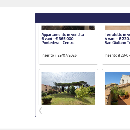
Pontedera - Centro
San Giuliano T
Inserito il 29/07/2026
Inserito il 28/
Appartamento in vendita
Terratetto in v
4 vani - € 250.000
7 vani - € 600
Pisa - Ingegneria
Pisa - Santa M
Inserito il 16/07/2026
Inserito il 15/