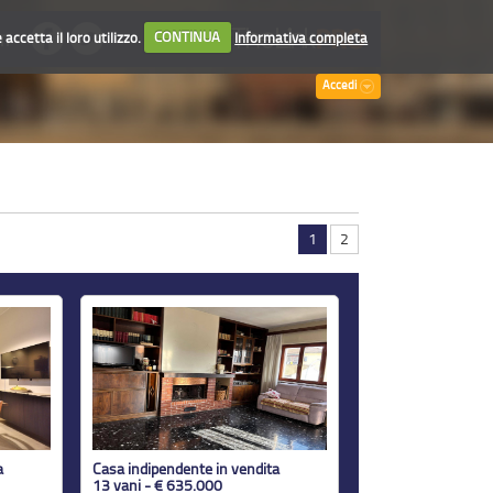
accetta il loro utilizzo.
CONTINUA
Informativa completa
TI
Accedi
1
2
a
Casa indipendente in vendita
13 vani - € 635.000