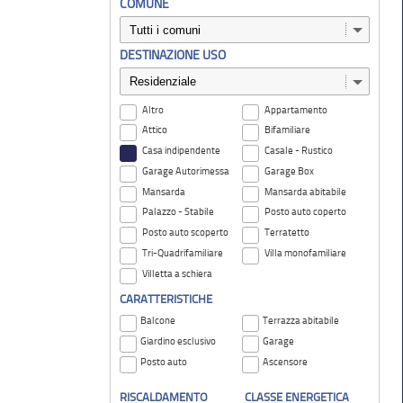
COMUNE
DESTINAZIONE USO
Altro
Appartamento
Attico
Bifamiliare
Casa indipendente
Casale - Rustico
Garage Autorimessa
Garage Box
Mansarda
Mansarda abitabile
Palazzo - Stabile
Posto auto coperto
Posto auto scoperto
Terratetto
Tri-Quadrifamiliare
Villa monofamiliare
Villetta a schiera
CARATTERISTICHE
Balcone
Terrazza abitabile
Giardino esclusivo
Garage
Posto auto
Ascensore
RISCALDAMENTO
CLASSE ENERGETICA