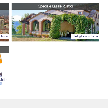
Speciale Casali-Rustici
bili »
Vedi gli immobili »
bili »