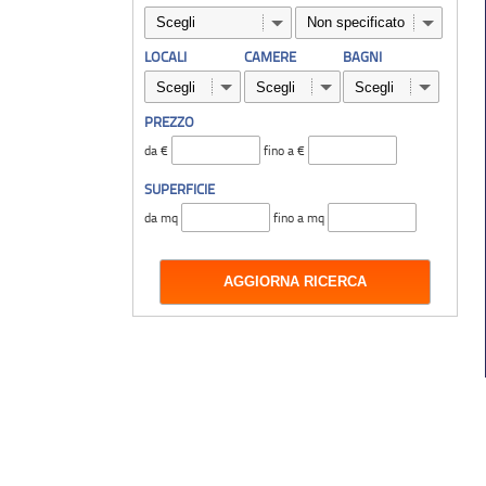
LOCALI
CAMERE
BAGNI
PREZZO
da €
fino a €
SUPERFICIE
da mq
fino a mq