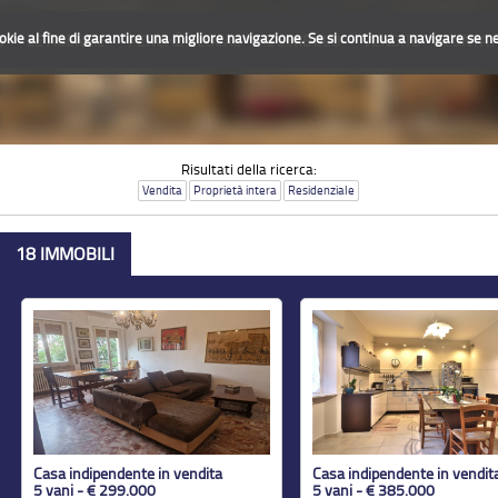
ookie al fine di garantire una migliore navigazione. Se si continua a navigare se ne 
O
LE AGENZIE
PERCHÈ GLOCAL
IL SIMBOLO
VENDITE
CONTAT
Risultati della ricerca:
Vendita
Proprietà intera
Residenziale
18 IMMOBILI
Casa indipendente in vendita
Casa indipendente in vendit
5 vani - € 299.000
5 vani - € 385.000