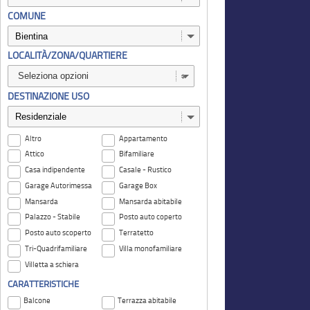
COMUNE
LOCALITÀ/ZONA/QUARTIERE
Seleziona opzioni
DESTINAZIONE USO
Altro
Appartamento
Attico
Bifamiliare
Casa indipendente
Casale - Rustico
Garage Autorimessa
Garage Box
Mansarda
Mansarda abitabile
Palazzo - Stabile
Posto auto coperto
Posto auto scoperto
Terratetto
Tri-Quadrifamiliare
Villa monofamiliare
Villetta a schiera
CARATTERISTICHE
Balcone
Terrazza abitabile