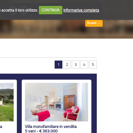
accetta il loro utilizzo.
CONTINUA
Informativa completa
TI
Accedi
1
2
3
4
5
ta
Villa monofamiliare in vendita
5 vani - € 363.000