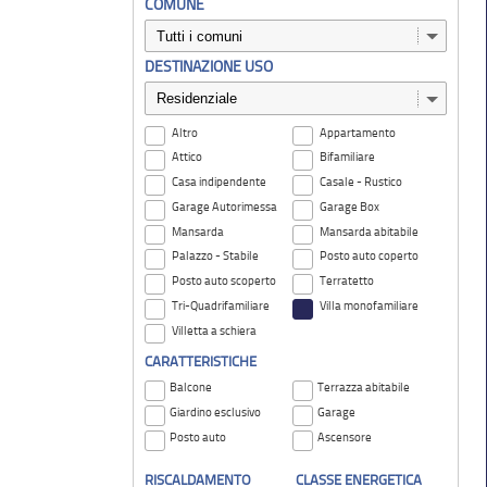
COMUNE
DESTINAZIONE USO
Altro
Appartamento
Attico
Bifamiliare
Casa indipendente
Casale - Rustico
Garage Autorimessa
Garage Box
Mansarda
Mansarda abitabile
Palazzo - Stabile
Posto auto coperto
Posto auto scoperto
Terratetto
Tri-Quadrifamiliare
Villa monofamiliare
Villetta a schiera
CARATTERISTICHE
Balcone
Terrazza abitabile
Giardino esclusivo
Garage
Posto auto
Ascensore
RISCALDAMENTO
CLASSE ENERGETICA