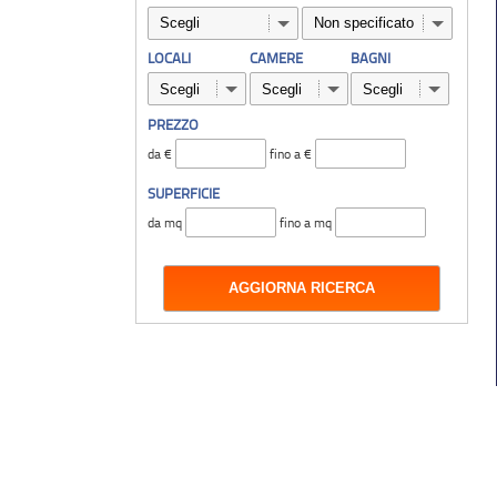
LOCALI
CAMERE
BAGNI
PREZZO
da €
fino a €
SUPERFICIE
da mq
fino a mq