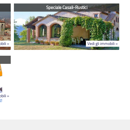
Speciale Casali-Rustici
bili »
Vedi gli immobili »
bili »