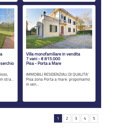
ta
Villa monofamiliare in vendita
7 vani - € 815.000
sserchio
Pisa - Porta a Mare
IMMOBILI RESIDENZIALI DI QUALITA'
n stra...
Pisa zona Porta a mare: proponiamo
in ven...
1
2
3
4
5