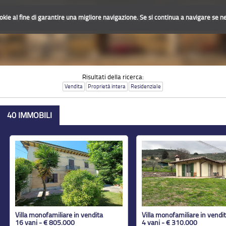
ookie al fine di garantire una migliore navigazione. Se si continua a navigare se ne 
O
LE AGENZIE
PERCHÈ GLOCAL
IL SIMBOLO
VENDITE
CONTAT
Risultati della ricerca:
Vendita
Proprietà intera
Residenziale
40 IMMOBILI
Villa monofamiliare in vendita
Villa monofamiliare in vendi
16 vani - € 805.000
4 vani - € 310.000