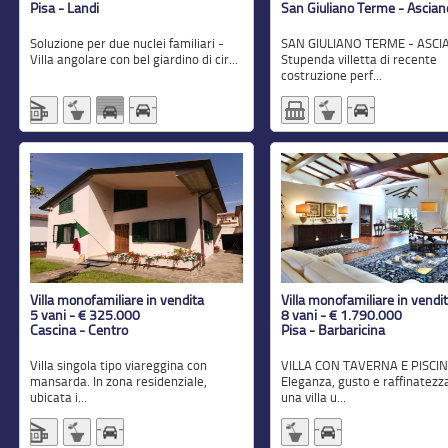
Pisa - Landi
San Giuliano Terme - Ascian
Soluzione per due nuclei familiari -
SAN GIULIANO TERME - ASCIANO:
Villa angolare con bel giardino di cir...
Stupenda villetta di recente
costruzione perf...
Villa monofamiliare in vendita
Villa monofamiliare in vendi
5 vani - € 325.000
8 vani - € 1.790.000
Cascina - Centro
Pisa - Barbaricina
Villa singola tipo viareggina con
VILLA CON TAVERNA E PISCINA
mansarda. In zona residenziale,
Eleganza, gusto e raffinatezz
ubicata i...
una villa u...