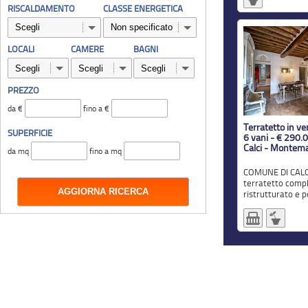
RISCALDAMENTO
CLASSE ENERGETICA
LOCALI
CAMERE
BAGNI
PREZZO
da €
fino a €
Terratetto in ve
SUPERFICIE
6 vani - € 290.
Calci - Montem
da mq
fino a mq
COMUNE DI CALCI: Affascinante
terratetto com
ristrutturato e pe