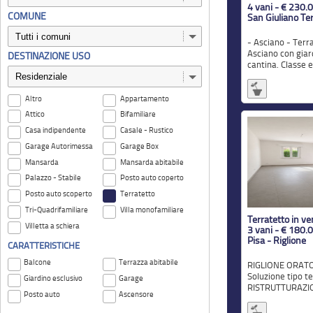
4 vani - € 230.
COMUNE
San Giuliano Te
- Asciano - Terratetto ad
Asciano con giar
DESTINAZIONE USO
cantina. Classe e
Altro
Appartamento
Attico
Bifamiliare
Casa indipendente
Casale - Rustico
Garage Autorimessa
Garage Box
Mansarda
Mansarda abitabile
Palazzo - Stabile
Posto auto coperto
Posto auto scoperto
Terratetto
Tri-Quadrifamiliare
Villa monofamiliare
Terratetto in ve
Villetta a schiera
3 vani - € 180.
Pisa - Riglione
CARATTERISTICHE
Balcone
Terrazza abitabile
RIGLIONE ORATOIO - PISA -
Soluzione tipo t
Giardino esclusivo
Garage
RISTRUTTURAZIO
Posto auto
Ascensore